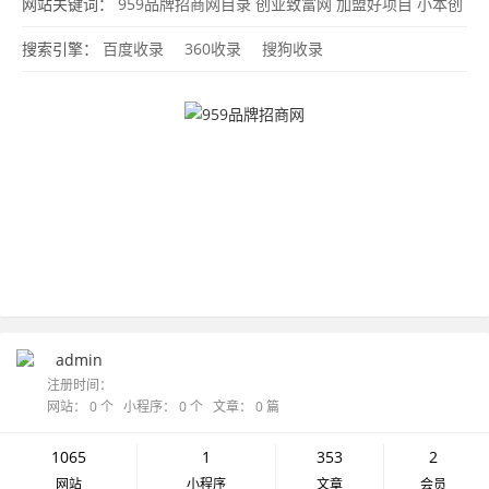
网
致富网
农村创业项目
致富经
招商加盟
致富连锁加盟网
网站关键词：
959品牌招商网目录
创业致富网
加盟好项目
小本创
业网
致富网
搜索引擎：
百度收录
360收录
搜狗收录
admin
注册时间：
网站： 0 个 小程序： 0 个 文章： 0 篇
1065
1
353
2
网站
小程序
文章
会员